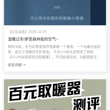
【企业动态】2025-10-25
温暖过冬|享受森林般的空气~
寒风乍起，冬日的寒意悄然侵袭每一个角落，一个如春日般的
家，成为了温暖的守护圣地。 今天小V给大家带来了新款
【VCJ木纹质感塔式取暖器】，不仅颜值在线，功能更是无可
挑剔，绝对值得种哦～
阅览详细