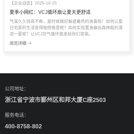
【企业动态】2025-10-25
夏季小网红：VCJ循环扇让夏天更舒适
气温久久持高不断，是时候做好躲避暑热的准备啦！如何让夏
日宅家的生活变得愉悦惬意呢？如何实现置身幽谷森林般的清
凉一夏呢？让VCJ空气循环扇来给你们答案。
阅览详细
公司地址：
浙江省宁波市鄞州区和邦大厦C座2503
服务电话：
400-8758-802