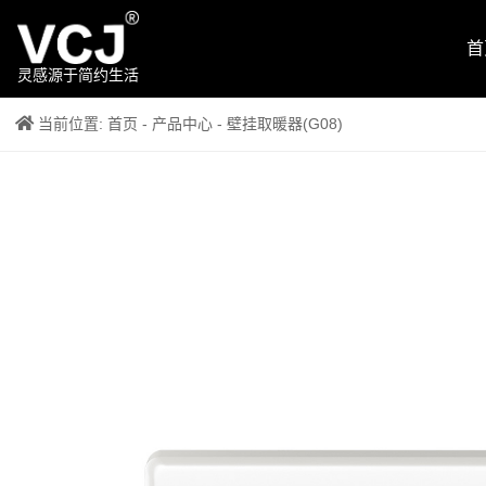
首
灵感源于简约生活
当前位置:
首页
-
产品中心
- 壁挂取暖器(G08)